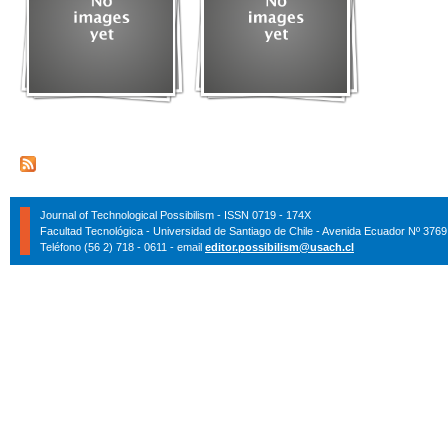
Journal of Technological Possibilism - ISSN 0719 - 174X
Facultad Tecnológica - Universidad de Santiago de Chile - Avenida Ecuador Nº 3769
Teléfono (56 2) 718 - 0611 - email
editor.possibilism@usach.cl