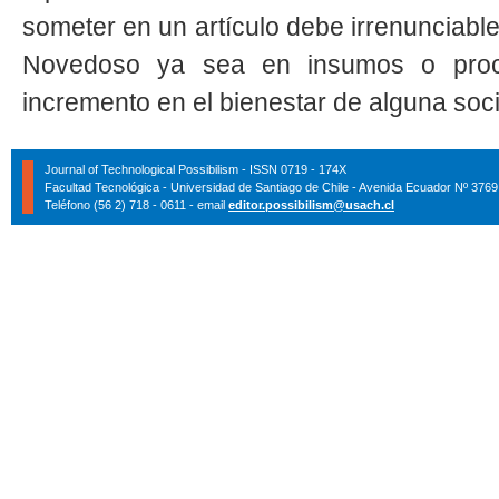
someter en un artículo debe irrenunciabl
Novedoso ya sea en insumos o proce
incremento en el bienestar de alguna soc
Journal of Technological Possibilism - ISSN 0719 - 174X
Facultad Tecnológica - Universidad de Santiago de Chile - Avenida Ecuador Nº 3769
Teléfono (56 2) 718 - 0611 - email
editor.possibilism@usach.cl