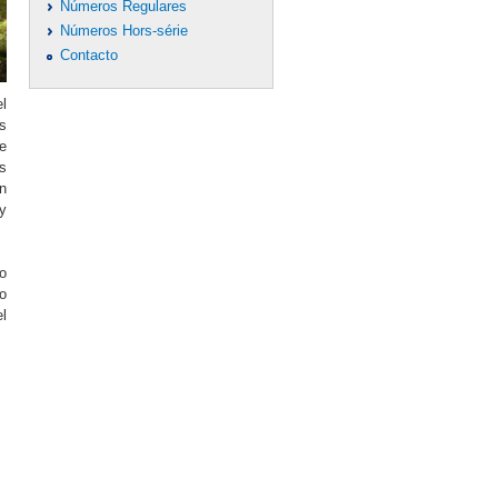
Números Regulares
Números Hors-série
Contacto
el
s
e
os
n
y
lo
no
l