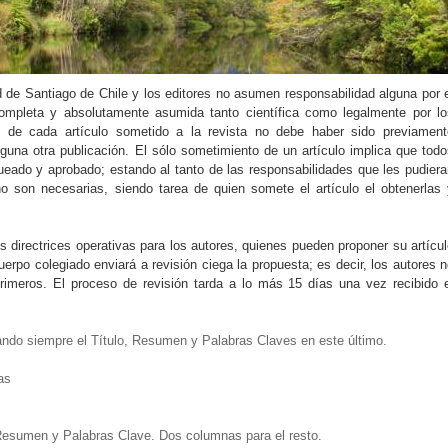
 de Santiago de Chile y los editores no asumen responsabilidad alguna por 
 completa y absolutamente asumida tanto científica como legalmente por lo
al de cada artículo sometido a la revista no debe haber sido previament
lguna otra publicación. El sólo sometimiento de un artículo implica que tod
ueado y aprobado; estando al tanto de las responsabilidades que les pudiera
o son necesarias, siendo tarea de quien somete el artículo el obtenerlas 
s directrices operativas para los autores, quienes pueden proponer su artícu
cuerpo colegiado enviará a revisión ciega la propuesta; es decir, los autores 
rimeros. El proceso de revisión tarda a lo más 15 días una vez recibido e
ando siempre el Título, Resumen y Palabras Claves en este último.
as
 Resumen y Palabras Clave. Dos columnas para el resto.