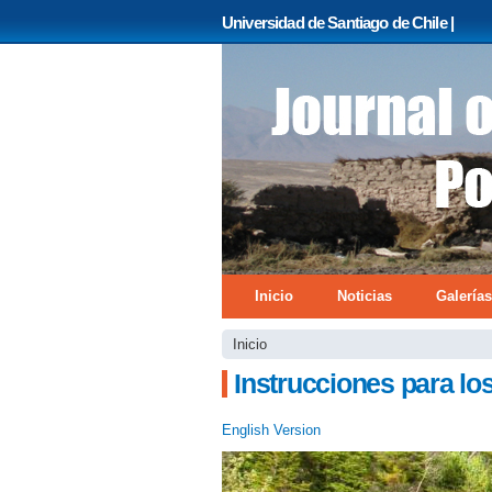
Universidad de Santiago de Chile |
bannerjournal.jpg
Menú principal
Inicio
Noticias
Galerías
Se encuentra usted 
Inicio
Instrucciones para lo
English Version
imagen04.jpg