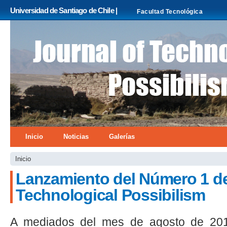
Pa
Universidad de Santiago de Chile |
Facultad Tecnológica
co
pri
bannerjournal.jpg
Menú principal
Inicio
Noticias
Galerías
Se encuentra usted aquí
Inicio
Lanzamiento del Número 1 de
Technological Possibilism
A mediados del mes de agosto de 201