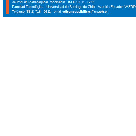
Journal of Technological Possibilism - ISSN 0719 - 174X
Facultad Tecnológica - Universidad de Santiago de Chile - Avenida Ecuador Nº 3769
Teléfono (56 2) 718 - 0611 - email
editor.possibilism@usach.cl